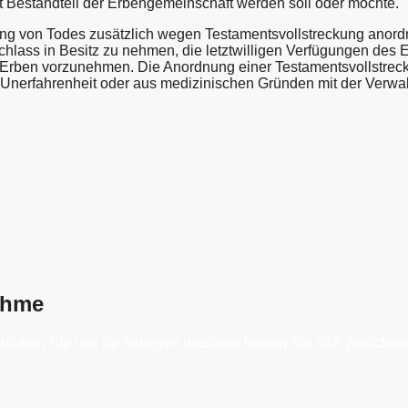
ht Bestandteil der Erbengemeinschaft werden soll oder möchte.
ng von Todes zusätzlich wegen Testamentsvollstreckung anordn
hlass in Besitz zu nehmen, die letztwilligen Verfügungen des E
 Erben vorzunehmen. Die Anordnung einer Testamentsvollstreck
t, Unerfahrenheit oder aus medizinischen Gründen mit der Verwa
ahme
hildern Sie uns Ihr Anliegen und/oder lassen Sie sich zurückruf