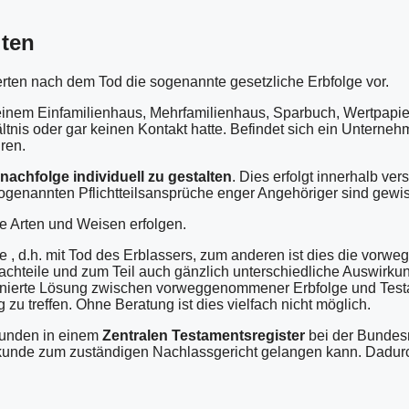
iten
ten nach dem Tod die sogenannte gesetzliche Erbfolge vor.
einem Einfamilienhaus, Mehrfamilienhaus, Sparbuch, Wertpapier
ltnis oder gar keinen Kontakt hatte. Befindet sich ein Unterneh
ren.
achfolge individuell zu gestalten
. Dies erfolgt innerhalb ve
e sogenannten Pflichtteilsansprüche enger Angehöriger sind gewi
e Arten und Weisen erfolgen.
 , d.h. mit Tod des Erblassers, zum anderen ist dies die vorw
hteile und zum Teil auch gänzlich unterschiedliche Auswirk
binierte Lösung zwischen vorweggenommener Erbfolge und Testam
zu treffen. Ohne Beratung ist dies vielfach nicht möglich.
rkunden in einem
Zentralen Testamentsregister
bei der Bundes
rkunde zum zuständigen Nachlassgericht gelangen kann. Dadurch 