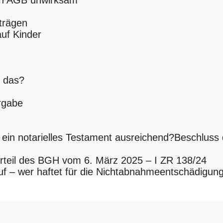
in AGB unwirksam
trägen
uf Kinder
t das?
rgabe
 ein notarielles Testament ausreichend?Beschluss 
rteil des BGH vom 6. März 2025 – I ZR 138/24
auf – wer haftet für die Nichtabnahmeentschädigun